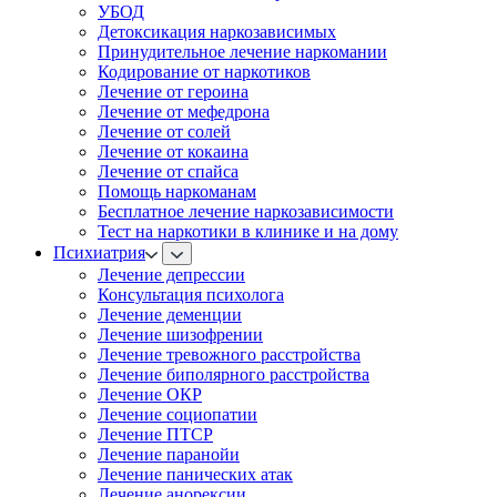
УБОД
Детоксикация наркозависимых
Принудительное лечение наркомании
Кодирование от наркотиков
Лечение от героина
Лечение от мефедрона
Лечение от солей
Лечение от кокаина
Лечение от спайса
Помощь наркоманам
Бесплатное лечение наркозависимости
Тест на наркотики в клинике и на дому
Психиатрия
Лечение депрессии
Консультация психолога
Лечение деменции
Лечение шизофрении
Лечение тревожного расстройства
Лечение биполярного расстройства
Лечение ОКР
Лечение социопатии
Лечение ПТСР
Лечение паранойи
Лечение панических атак
Лечение анорексии