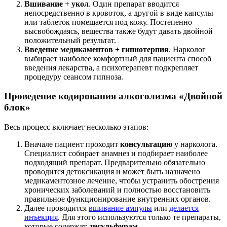
Вшивание + укол
. Один препарат вводится
непосредственно в кровоток, а другой в виде капсулы
или таблеток помещается под кожу. Постепенно
высвобождаясь, вещества также будут давать двойной
положительный результат.
Введение медикаментов + гипнотерпия
. Нарколог
выбирает наиболее комфортный для пациента способ
введения лекарства, а психотерапевт подкрепляет
процедуру сеансом гипноза.
Проведение кодирования алкоголизма «Двойной
блок»
Весь процесс включает несколько этапов:
Вначале пациент проходит
консультацию
у нарколога.
Специалист собирает анамнез и подбирает наиболее
подходящий препарат. Предварительно обязательно
проводится детоксикация и может быть назначено
медикаментозное лечение, чтобы устранить обострения
хронических заболеваний и полностью восстановить
правильное функционирование внутренних органов.
Далее проводится
вшивание ампулы
или
делается
инъекция
. Для этого используются только те препараты,
которые содержат
дисульфирам
.