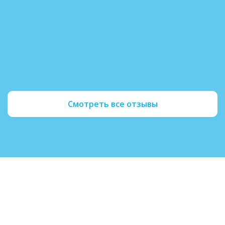
общаться с семьей. Спасибо за профессио
поддержку.
Читать полностью
Смотреть все отзывы