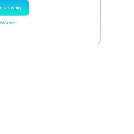
ть заявку
ональных
Выезд специалиста на дом
или посещение клиники