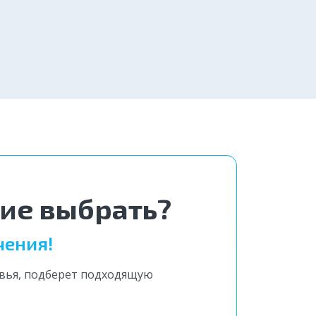
от 4 000 ₽
Заказать
вгород
2 800 ₽
Заказать
ние выбрать?
чения!
овья, подберет подходящую