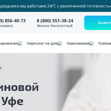
праздники мы работаем 24/7, с увеличенной готовность
3) 856-40-73
8 (800) 551-38-24
нонимно
Звонок бесплатный
дирование
Нарколог на дом
Наркомания
Психи
а
иновой
 Уфе