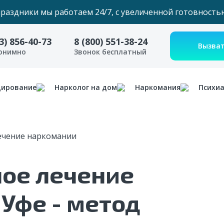
праздники мы работаем 24/7, с увеличенной готовность
3) 856-40-73
8 (800) 551-38-24
нонимно
Звонок бесплатный
дирование
Нарколог на дом
Наркомания
Психи
ечение наркомании
ое лечение
Уфе - метод