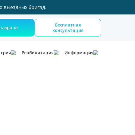
ю выездных бригад.
Бесплатная
Вызвать врача
консультация
атрия
Реабилитация
Информация