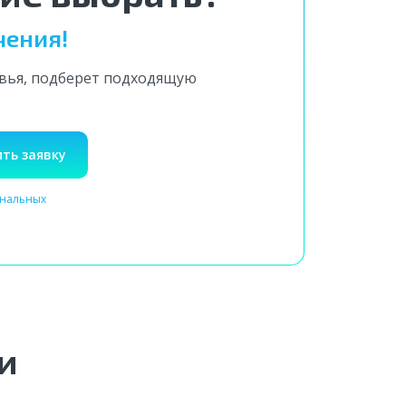
чения!
овья, подберет подходящую
ть заявку
ональных
и