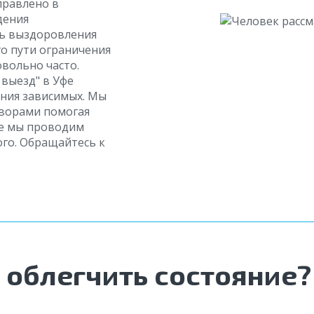
правлено в
дения
уть выздоровления
го пути ограничения
вольно часто.
выезд" в Уфе
ния зависимых. Мы
оворами помогая
ие мы проводим
го. Обращайтесь к
 облегчить состояние